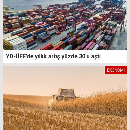
YD-ÜFE'de yıllık artış yüzde 30'u aştı
EKONOMİ