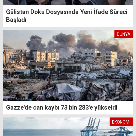
Gülistan Doku Dosyasında Yeni İfade Süreci
Başladı
DÜNYA
Gazze'de can kaybı 73 bin 283'e yükseldi
EKONOMİ