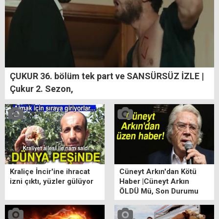
ÇUKUR 36. bölüm tek part ve SANSÜRSÜZ İZLE |
Çukur 2. Sezon,
Kraliçe İncir'ine ihracat
Cüneyt Arkın'dan Kötü
izni çıktı, yüzler gülüyor
Haber |Cüneyt Arkın
ÖLDÜ Mü, Son Durumu
ne? Cüneyt Arkın Kimdir?