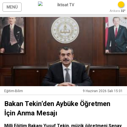
MENÜ
Ankara
32°
Eğitim-Bilim
9 Haziran 2026 Salı 15:01
Bakan Tekin’den Aybüke Öğretmen
İçin Anma Mesajı
Milli Eğitim Bakanı Yusuf Tekin, müzik öğretmeni Şenay