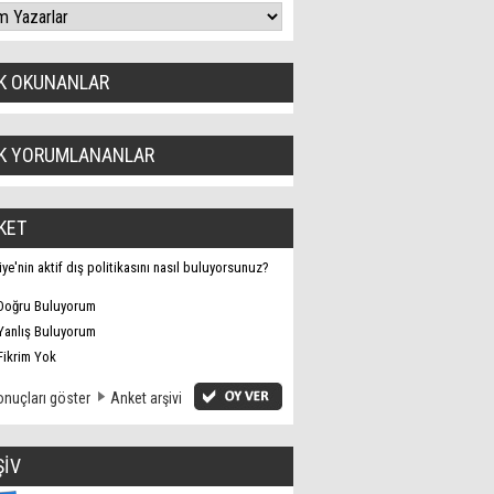
K OKUNANLAR
K YORUMLANANLAR
KET
iye'nin aktif dış politikasını nasıl buluyorsunuz?
Doğru Buluyorum
Yanlış Buluyorum
Fikrim Yok
nuçları göster
Anket arşivi
ŞİV