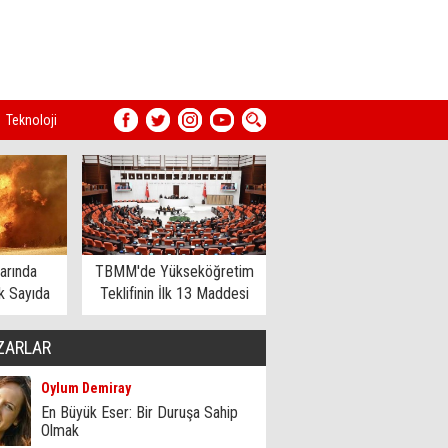
Teknoloji
arında
TBMM'de Yükseköğretim
 Sayıda
Teklifinin İlk 13 Maddesi
dildi
Kabul Edildi
ZARLAR
Oylum Demiray
En Büyük Eser: Bir Duruşa Sahip
Olmak