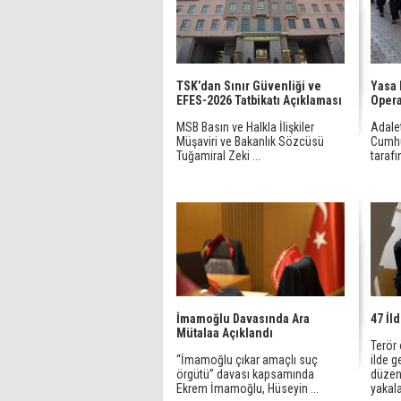
TSK’dan Sınır Güvenliği ve
Yasa 
EFES-2026 Tatbikatı Açıklaması
Opera
MSB Basın ve Halkla İlişkiler
Adale
Müşaviri ve Bakanlık Sözcüsü
Cumhu
Tuğamiral Zeki ...
tarafı
İmamoğlu Davasında Ara
47 İl
Mütalaa Açıklandı
Terör
“İmamoğlu çıkar amaçlı suç
ilde g
örgütü” davası kapsamında
düzen
Ekrem İmamoğlu, Hüseyin ...
yakala