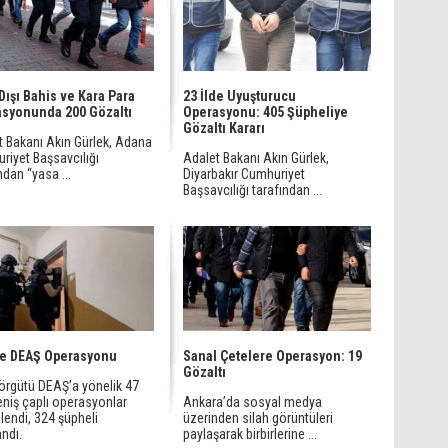
Dışı Bahis ve Kara Para
23 İlde Uyuşturucu
syonunda 200 Gözaltı
Operasyonu: 405 Şüpheliye
Gözaltı Kararı
t Bakanı Akın Gürlek, Adana
riyet Başsavcılığı
Adalet Bakanı Akın Gürlek,
ndan “yasa ...
Diyarbakır Cumhuriyet
Başsavcılığı tarafından ...
de DEAŞ Operasyonu
Sanal Çetelere Operasyon: 19
Gözaltı
 örgütü DEAŞ’a yönelik 47
eniş çaplı operasyonlar
Ankara’da sosyal medya
lendi, 324 şüpheli
üzerinden silah görüntüleri
ndı.
paylaşarak birbirlerine ...