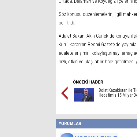
Ortaca, Dalaman ve Köyceğiz ilçelerini iç
Söz konusu düzenlemelerin, ilgili mahkeme
belirtildi.
Adalet Bakanı Akın Gürlek de konuya il
Kurul kararının Resmi Gazete’de yayımlan
adalete erişimini kolaylaştırmayı amaçlad
hızlı, etkin ve ulaşılabilir hale getirilm
Bolat:Kazakistan ile Ti
Hedefimiz 15 Milyar D
YORUMLAR