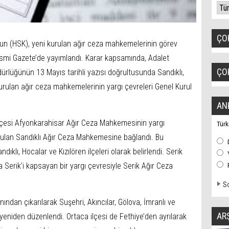
ÇO
nun (HSK), yeni kurulan ağır ceza mahkemelerinin görev
Resmi Gazete’de yayımlandı. Karar kapsamında, Adalet
ÇO
ürlüğünün 13 Mayıs tarihli yazısı doğrultusunda Sandıklı,
urulan ağır ceza mahkemelerinin yargı çevreleri Genel Kurul
AN
 ilçesi Afyonkarahisar Ağır Ceza Mahkemesinin yargı
Türk
urulan Sandıklı Ağır Ceza Mahkemesine bağlandı. Bu
klı, Hocalar ve Kızılören ilçeleri olarak belirlendi. Serik
a Serik’i kapsayan bir yargı çevresiyle Serik Ağır Ceza
So
nından çıkarılarak Suşehri, Akıncılar, Gölova, İmranlı ve
AR
 yeniden düzenlendi. Ortaca ilçesi de Fethiye’den ayrılarak