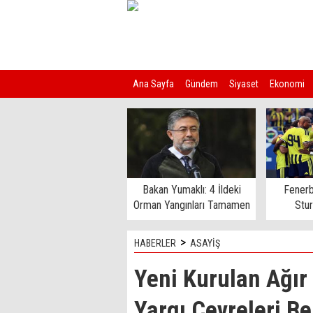
Ana Sayfa
Gündem
Siyaset
Ekonomi
Kim Kimdir?
Bakan Yumaklı: 4 İldeki
Fenerb
Orman Yangınları Tamamen
Stu
Kontrol Altında
>
HABERLER
ASAYİŞ
Yeni Kurulan Ağı
Yargı Çevreleri Be