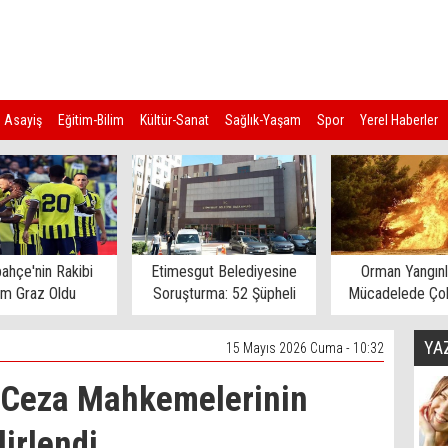
Asayiş
Eğitim-Bilim
Kültür-Sanat
Sağlık-Yaşam
Spor
Yerel Haberler
ahçe'nin Rakibi
Etimesgut Belediyesine
Orman Yangınl
rm Graz Oldu
Soruşturma: 52 Şüpheli
Mücadelede Çok
Gözaltına Alındı
Ev Tahliye E
YA
15 Mayıs 2026 Cuma - 10:32
r Ceza Mahkemelerinin
lirlendi