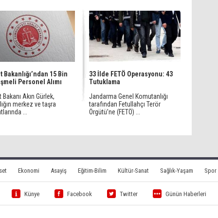
t Bakanlığı’ndan 15 Bin
33 İlde FETÖ Operasyonu: 43
şmeli Personel Alımı
Tutuklama
 Bakanı Akın Gürlek,
Jandarma Genel Komutanlığı
lığın merkez ve taşra
tarafından Fetullahçı Terör
tlarında ...
Örgütü’ne (FETÖ) ...
set
Ekonomi
Asayiş
Eğitim-Bilim
Kültür-Sanat
Sağlık-Yaşam
Spor
Künye
Facebook
Twitter
Günün Haberleri