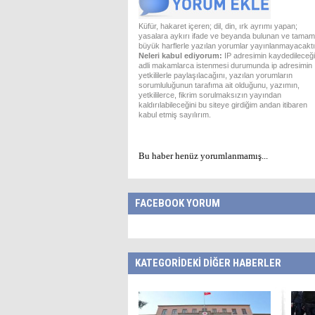
Küfür, hakaret içeren; dil, din, ırk ayrımı yapan;
yasalara aykırı ifade ve beyanda bulunan ve tamam
büyük harflerle yazılan yorumlar yayınlanmayacaktı
Neleri kabul ediyorum:
IP adresimin kaydedileceği
adli makamlarca istenmesi durumunda ip adresimin
yetkililerle paylaşılacağını, yazılan yorumların
sorumluluğunun tarafıma ait olduğunu, yazımın,
yetkililerce, fikrim sorulmaksızın yayından
kaldırılabileceğini bu siteye girdiğim andan itibaren
kabul etmiş sayılırım.
Bu haber henüz yorumlanmamış...
FACEBOOK YORUM
KATEGORİDEKİ DİĞER HABERLER