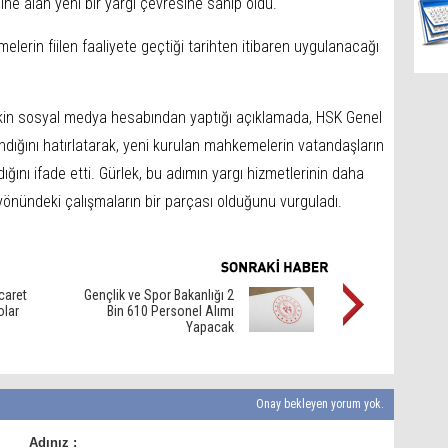
ine alan yeni bir yargı çevresine sahip oldu.
lerin fiilen faaliyete geçtiği tarihten itibaren uygulanacağı
işkin sosyal medya hesabından yaptığı açıklamada, HSK Genel
dığını hatırlatarak, yeni kurulan mahkemelerin vatandaşların
ığını ifade etti. Gürlek, bu adımın yargı hizmetlerinin daha
esi yönündeki çalışmaların bir parçası olduğunu vurguladı.
caret
Gençlik ve Spor Bakanlığı 2
olar
Bin 610 Personel Alımı
Yapacak
Onay bekleyen yorum yok.