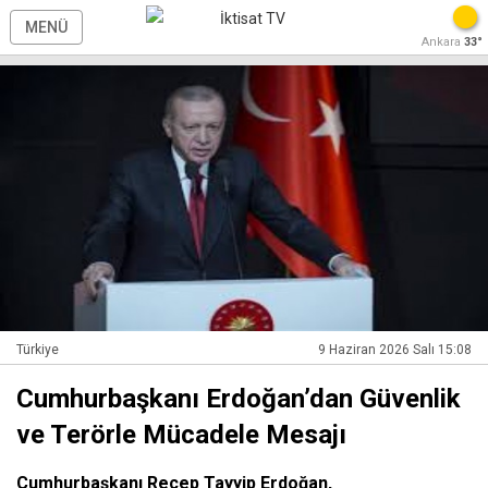
MENÜ
Ankara
33°
Türkiye
9 Haziran 2026 Salı 15:08
Cumhurbaşkanı Erdoğan’dan Güvenlik
ve Terörle Mücadele Mesajı
Cumhurbaşkanı Recep Tayyip Erdoğan,